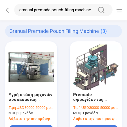
Granual Premade Pouch Filling Machine
(3)
Υγρή στάση μηχανών
Premade
συσκευασίας
σφραγίζοντας
σακουλιών 316SS
μηχανή πλήρωσης
Τιμή:
USD30000-50000 per set
Τιμή:
USD30000-50000 per set
Granual επάνω στη
τσαντών
MOQ:
1 μονάδα
MOQ:
1 μονάδα
σακούλα 380V
περιστροφική
Λάβετε την πιο πρόσφατη τιμή
Λάβετε την πιο πρόσφατη τιμή