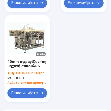
Επικοινωνήστε
Επικοινωνήστε
40mm σφραγίζοντας
μηχανή σακουλών
βάθους οριζόντια,
Τιμή:
USD15000-20000 per unit
σφραγίζοντας
MOQ:
1UNIT
μηχανή πλήρωσης
σακουλών PLC
Λάβετε την πιο πρόσφατη τιμή
Premade 3PH
Επικοινωνήστε