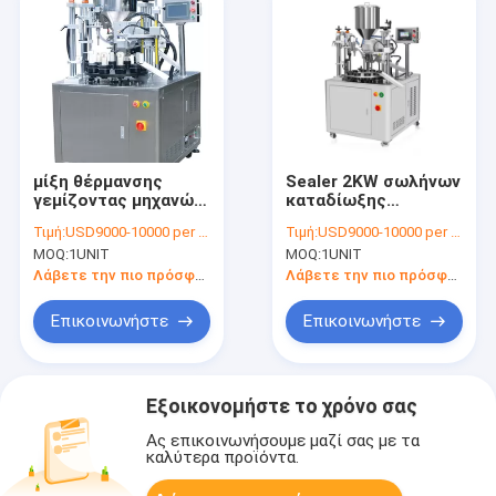
μίξη θέρμανσης
Sealer 2KW σωλήνων
γεμίζοντας μηχανών
καταδίωξης
500ml σωλήνων
ευρετηρίασης
Τιμή:
USD9000-10000 per unit
Τιμή:
USD9000-10000 per unit
κολλών 20pcs/Min
εκκέντρων
MOQ:
1UNIT
MOQ:
1UNIT
316L SS
υπερηχητική
πλήρωση σωλήνων
Λάβετε την πιο πρόσφατη τιμή
Λάβετε την πιο πρόσφατη τιμή
Επικοινωνήστε
Επικοινωνήστε
Εξοικονομήστε το χρόνο σας
Ας επικοινωνήσουμε μαζί σας με τα
καλύτερα προϊόντα.