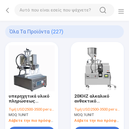
Όλα Τα Προϊόντα
(227)
υπερηχητικά υλικό
20KHZ αλκαλικό
πληρώσεως
ανθεκτικό
σωλήνων 0.6MPa
υπερηχητικό Sealer
Τιμή:
USD2500-3500 per unit
Τιμή:
USD2500-3500 per unit
180kg και Sealer,
σωλήνων καλλυντικό
MOQ:
1UNIT
MOQ:
1UNIT
μήκος 1000mm
50mm που σφραγίζει
σφραγίζοντας
Λάβετε την πιο πρόσφατη τιμή
Λάβετε την πιο πρόσφατη τιμή
μηχανή πλήρωσης