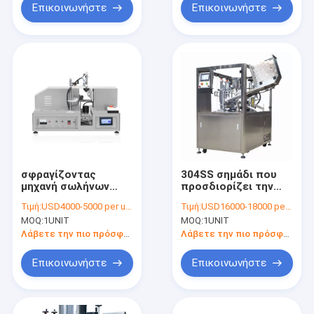
σωλήνων
Επικοινωνήστε
Επικοινωνήστε
σφραγίζοντας
304SS σημάδι που
μηχανή σωλήνων
προσδιορίζει την
αργιλίου 1800W
υπερηχητική Sealer
Τιμή:
USD4000-5000 per unit
Τιμή:
USD16000-18000 per unit
10pcs/Min, Sealers
σωλήνων οθόνη
MOQ:
1UNIT
MOQ:
1UNIT
σωλήνων 0.6MPa
αφής PLC
θερμότητας
Λάβετε την πιο πρόσφατη τιμή
Λάβετε την πιο πρόσφατη τιμή
Επικοινωνήστε
Επικοινωνήστε