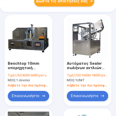
Δώστε τις απαιτήσεις σας
Benchtop 10mm
Αυτόματος Sealer
υπερηχητική
σωλήνων αντλιών
πλήρωση μηχανών
ξαναγεμισμάτων
Τιμή:
USD4000-6000 per unit
Τιμή:
USD16000-18000 per unit
1.8KW σφράγισης
υπερηχητικός αντι
MOQ:
1 σύνολο
MOQ:
1UNIT
σωλήνων ύψους
στάζοντας ζεστός
αέρας 28pcs/Min
Λάβετε την πιο πρόσφατη τιμή
Λάβετε την πιο πρόσφατη τιμή
ακροφυσίων
Επικοινωνήστε
Επικοινωνήστε