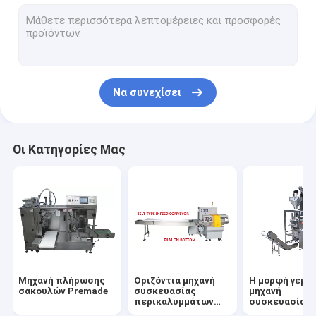
Μπουκάλι που γεμίζει και μηχανή κάλυψης
Σερβο υλικό πληρώσεως εμβόλων
Σφραγίζοντας μηχανή χαρτοκιβωτίων
Να συνεχίσει
μίας χρήσης μάσκα που κατασκευάζει τη μηχανή
Οι Κατηγορίες Μας
Μηχανή πλήρωσης
Οριζόντια μηχανή
Η μορφή γεμίζ
σακουλών Premade
συσκευασίας
μηχανή
περικαλυμμάτων
συσκευασίας
ροής
σφραγίδων