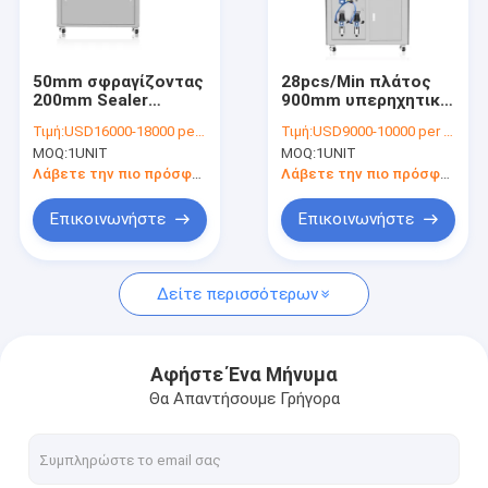
επαφή
50mm σφραγίζοντας
28pcs/Min πλάτος
200mm Sealer
900mm υπερηχητική
Μηχανή πλήρωσης σακουλών Premade
σωλήνων ύψους
Sealer σωλήνων
Τιμή:
USD16000-18000 per unit
Τιμή:
USD9000-10000 per unit
υπερηχητικό που
συσκευασία οθόνης
MOQ:
1UNIT
MOQ:
1UNIT
γεμίζει 0.38m3/Min
αφής PLC
Οριζόντια μηχανή συσκευασίας περικαλυμμάτων ροής
Λάβετε την πιο πρόσφατη τιμή
Λάβετε την πιο πρόσφατη τιμή
Η μορφή γεμίζει τη μηχανή συσκευασίας σφραγίδων
Επικοινωνήστε
Επικοινωνήστε
Συρρικνωθείτε τη μηχανή συσκευασίας
Δείτε περισσότερων
Αυτοκόλλητη μηχανή μαρκαρίσματος
υγρή μηχανή πλήρωσης μπουκαλιών
Αφήστε Ένα Μήνυμα
Θα Απαντήσουμε Γρήγορα
Υπερηχητικό Sealer σωλήνων
Αυτόματη μηχανή πλήρωσης εμβόλων