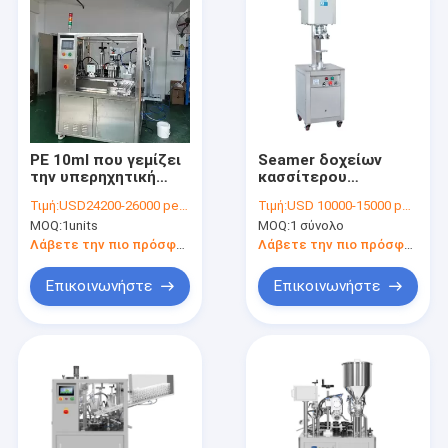
PE 10ml που γεμίζει
Seamer δοχείων
την υπερηχητική
κασσίτερου
Sealer σωλήνων
8cans/Min 1.3KW
Τιμή:
USD24200-26000 per unit
Τιμή:
USD 10000-15000 per set
αυτόματη
μηχανή,
MOQ:
1units
MOQ:
1 σύνολο
τακτοποίηση 2.6KW
σφραγίζοντας
σφράγισης
μηχανή κασσίτερου
Λάβετε την πιο πρόσφατη τιμή
Λάβετε την πιο πρόσφατη τιμή
ΚΑΠ 0.085MPa κενή
Επικοινωνήστε
Επικοινωνήστε
Σπίτι
προϊόντα
Σχετικά με εμάς