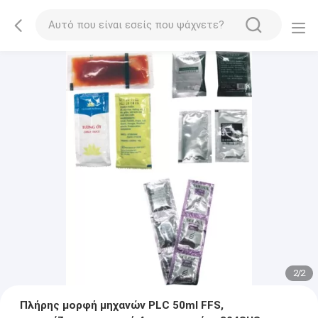
2
/
2
Πλήρης μορφή μηχανών PLC 50ml FFS,