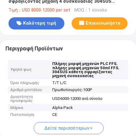
σφραγίζοντας μηχανή 4 συσκευασίας 304SUS
κάθετη δευτερεύον σακούλι
Τιμή：USD 8000-12000 per set
MOQ：1 σύνολο
Καλύτερη τιμή
Επικοινωνήστε
Περιγραφή Προϊόντων
,
Πλήρης μορφή μηχανών PLC FFS
,
πλήρης μορφή μηχανών 50ml FFS
Υψηλό φως
304SUS κάθετη σφραγίζοντας
μηχανή συσκευασίας
Όροι πληρωμής
T/T L/C
Αριθμό μοντέλου
Πρωθυπουργός-100P
Δυνατότητα
USD6000-12000 ανά σύνολο
προσφοράς
Μάρκα
Alpha Pack
Πιστοποίηση
CE
Δείτε περισσότερων