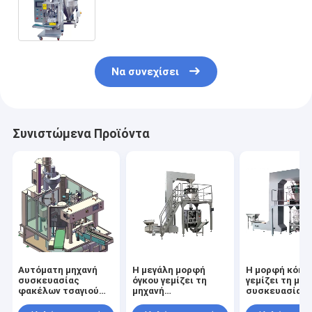
συσκευασίας 304SUS κάθετη
δευτερεύον σακούλι
Να συνεχίσει
Συνιστώμενα Προϊόντα
Αυτόματη μηχανή
Η μεγάλη μορφή
Η μορφή κόκκ
συσκευασίας
όγκου γεμίζει τη
γεμίζει τη μηχ
φακέλων τσαγιού
μηχανή
συσκευασίας
τριγώνου, μηχανή
συσκευασίας
σφραγίδων
συσκευασίας
σφραγίδων