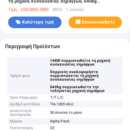
τη μηχανή συσκευασίας σηράγγων, 640kg
συρρικνώνονται την τυλίγοντας μηχανή σηράγγων
Τιμή：USD2800-3800
MOQ：1 σύνολο
Καλύτερη τιμή
Επικοινωνήστε
Περιγραφή Προϊόντων
14KW συρρικνωθείτε τη μηχανή
συσκευασίας σηράγγων
,
Θερμικός κυκλοφορήστε
Υψηλό φως
συρρικνώνεται τη μηχανή
συσκευασίας σηράγγων
,
640kg συρρικνωθείτε την
τυλίγοντας μηχανή σηράγγων
Όροι πληρωμής
T/T L/C
Αριθμό μοντέλου
Tla-1265 νέος
Δυνατότητα
50 σύνολα το μήνα
προσφοράς
Μάρκα
Alpha Pack
Πιστοποίηση
CE