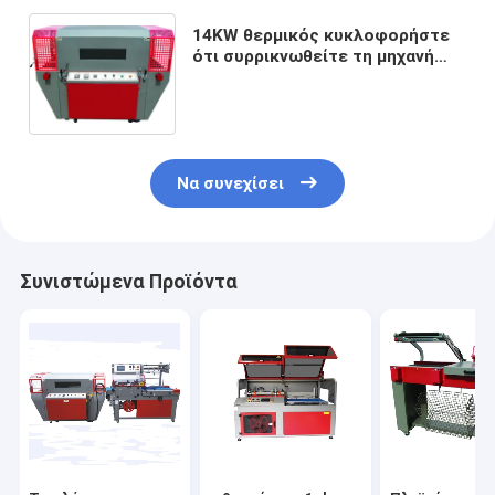
14KW θερμικός κυκλοφορήστε
ότι συρρικνωθείτε τη μηχανή
συσκευασίας σηράγγων, 640kg
συρρικνώνονται την τυλίγοντας
μηχανή σηράγγων
Να συνεχίσει
Συνιστώμενα Προϊόντα