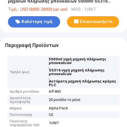
μηχανών πλήρωσης μπουκαλιών 5000ml SS316
γεμίζει το PLC
Τιμή：USD18000-28000 per unit
MOQ：1UNIT
Καλύτερη τιμή
Επικοινωνήστε
Περιγραφή Προϊόντων
5000ml υγρή μηχανή πλήρωσης
μπουκαλιών
,
SS316 υγρή μηχανή πλήρωσης
Υψηλό φως
μπουκαλιών
,
Αυτόματη μηχανή πλήρωσης κρέμας
PLC
Αριθμό μοντέλου
Afl-860
Δυνατότητα
20 μονάδα το μήνα
προσφοράς
Μάρκα
Alpha Pack
Πιστοποίηση
CE
Ποσότητα
1UNIT
παραγγελίας min