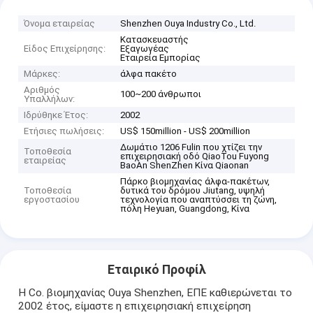
Όνομα εταιρείας
Shenzhen Ouya Industry Co., Ltd.
Κατασκευαστής
Είδος Επιχείρησης:
Εξαγωγέας
Εταιρεία Εμπορίας
Μάρκες:
άλφα πακέτο
Αριθμός
100~200 άνθρωποι
Υπαλλήλων:
Ιδρύθηκε Έτος:
2002
Ετήσιες πωλήσεις:
US$ 150million - US$ 200million
Δωμάτιο 1206 Fulin που χτίζει την
Τοποθεσία
επιχειρησιακή οδό QiaoTou Fuyong
εταιρείας
BaoAn ShenZhen Κίνα Qiaonan
Πάρκο βιομηχανίας άλφα-πακέτων,
Τοποθεσία
δυτικά του δρόμου Jiutang, υψηλή
εργοστασίου
τεχνολογία που αναπτύσσει τη ζώνη,
πόλη Heyuan, Guangdong, Κίνα
Εταιρικό Προφίλ
Η Co. βιομηχανίας Ouya Shenzhen, ΕΠΕ καθιερώνεται το
2002 έτος, είμαστε η επιχειρησιακή επιχείρηση