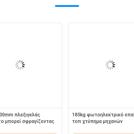
130mm πλεξιγκλάς
185kg φωτοηλεκτρικό επ
ο μπορεί σφραγίζοντας
τοπ χτύπημα μηχανών
εργαστεί στη μηχανή,
χαρτοκιβωτίων σφραγίζον