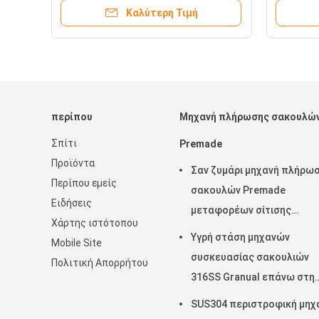
χαρτοκιβωτίων σφραγίζοντας
60mm ύ
Καλύτερη Τιμή
Sealer 
περίπου
Μηχανή πλήρωσης σακουλώ
Σπίτι
Premade
Προϊόντα
Σαν ζυμάρι μηχανή πλήρω
Περίπου εμείς
σακουλών Premade
Ειδήσεις
μεταφορέων σίτισης
Χάρτης ιστότοπου
προϊόντων περιστροφική
Υγρή στάση μηχανών
Mobile Site
σφράγιση 45ppm
συσκευασίας σακουλιών
Πολιτική Απορρήτου
316SS Granual επάνω στη
σακούλα 380V
SUS304 περιστροφική μηχ