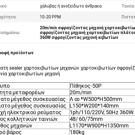
ικό:
χάλυβας ή ανοξείδωτο άνθρακα
Ταινία
αχύτητα:
10-20 PPM
Πιστοπ
20m/min σφραγίζοντας μηχανή χαρτοκιβωτί
πισημαίνω:
σφραγίζοντας μηχανή χαρτοκιβωτίων πλάτο
360W σφραγίζοντας μηχανή κιβωτίων
ραφή προϊόντων
ατη sealer χαρτοκιβωτίων μηχανών χαρτοκιβωτίων σφραγίζο
ινία χαρτοκιβωτίων μηχανή
υπο
Πίθηκος-50P
τητα μεταφορέων
20m/min
ατο μέγεθος συσκευασίας
Λ ꝏ *W500*H500mm
ιστο μέγεθος συσκευασίας
L150*W200*140mm
χή ηλεκτρικού ρεύματος
1ph/110/220V, 50Hz 360W.
ος κολλητικών ταινιών
48/ 60/75mm
θος μηχανών
L1170*W900*H1350mm
ρό βάρος
180kg