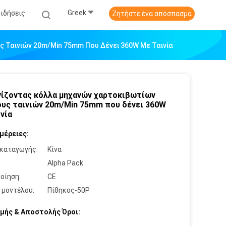
Greek
Ειδήσεις
Ζητήστε ένα απόσπασμα
 Ταινιών 20m/Min 75mm Που Δένει 360W Με Ταινία
ίζοντας κόλλα μηχανών χαρτοκιβωτίων
υς ταινιών 20m/Min 75mm που δένει 360W
ινία
μέρειες:
καταγωγής:
Κίνα
:
Alpha Pack
οίηση:
CE
 μοντέλου:
Πίθηκος-50P
μής & Αποστολής Όροι: