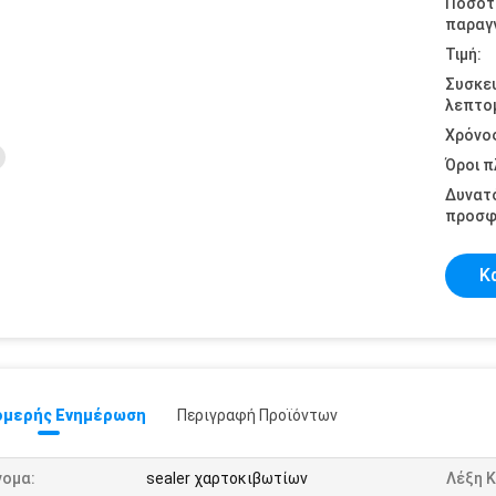
Ποσότ
παραγγ
Τιμή:
Συσκε
λεπτομ
Χρόνο
Όροι 
Δυνατ
προσφ
Κ
μερής Ενημέρωση
Περιγραφή Προϊόντων
νομα:
sealer χαρτοκιβωτίων
Λέξη Κ