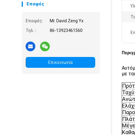
Επαφές
Υλ
Τ
Επαφές:
Mr. David Zeng Yx
Τηλ.::
86-13923461560
Ε
Περιγ
Επικοινωνία
Αυτόμ
με τα
Πρότ
Ταχύ
Ανώτ
Ελάχ
Παρο
Πλάτ
Μέγε
Καθα