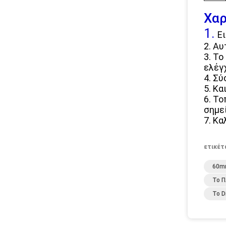
Χαρ
1.
Ε
2. Α
3. Τ
ελέγ
4. Σ
5. Κα
6. Τ
σημε
7. Κ
ετικέτ
60mm
Το Π
Το D