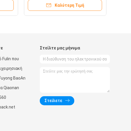
850mm
χαρτοκιβωτίων
Καλύτερη Τιμή
τε
Στείλτε μας μήνυμα
 Fulin που
πιχειρησιακή
Fuyong BaoAn
α Qiaonan
560
Στείλετε
pack.net