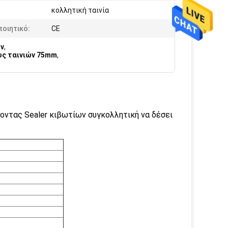
:
κολλητική ταινία
οιητικό:
CE
ων
,
υς ταινιών 75mm
,
ντας Sealer κιβωτίων συγκολλητική να δέσει