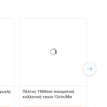
αγωγής
Πλάτος 1900mm πνευματική
κολλητική ταινία 12ctn/Min
τας
ανυψωτών κιβωτίων