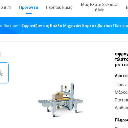
Μας Ελάτε Σε Επαφ
Σπίτι
Προϊόντα
Περίπου Εμείς
Ή Με
οκιβωτίων
Σφραγίζοντας Κόλλα Μηχανών Χαρτοκιβωτίων Πλάτους
σφραγ
πλάτο
με τα
Λεπτο
Τόπος 
Μάρκα
Πιστοπ
Αριθμό
Πληρω