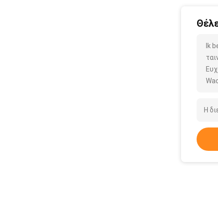
Θέλε
Ik 
ται
Ευχ
Wac