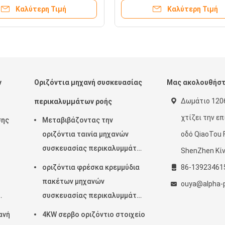
ψος αυτόματος μπορεί
που διπλώνει το πλάτος 
Καλύτερη Τιμή
Καλύτερη Τιμή
να επεξεργαστεί
ν
Οριζόντια μηχανή συσκευασίας
Μας ακολουθήσ
Δωμάτιο 1206
περικαλυμμάτων ροής
χτίζει την ε
σης
Μεταβιβάζοντας την
οριζόντια ταινία μηχανών
οδό QiaoTou 
συσκευασίας περικαλυμμάτων
ShenZhen Κίν
ροής 220V στο κατώτατο
οριζόντια φρέσκα κρεμμύδια
86-13923461
σημείο 450mm πλάτος ταινιών
πακέτων μηχανών
ouya@alpha-
συσκευασίας περικαλυμμάτων
ροής 150pcs/Min KOP
ανή
4KW σερβο οριζόντιο στοιχείο