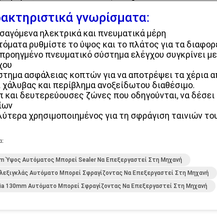
ακτηριστικά γνωρίσματα:
ισαγόμενα ηλεκτρικά και πνευματικά μέρη
υτόματα ρυθμίστε το ύψος και το πλάτος για τα διαφο
ο προηγμένο πνευματικό σύστημα ελέγχου συγκρίνει μ
χου
ύστημα ασφάλειας κοπτών για να αποτρέψει τα χέρια 
ι χάλυβας και περίβλημα ανοξείδωτου διαθέσιμο.
οπ και δευτερεύουσες ζώνες που οδηγούνται, να δέσει
ίων
αλύτερα χρησιμοποιημένος για τη σφράγιση ταινιών το
α:
 Ύψος Αυτόματος Μπορεί Sealer Να Επεξεργαστεί Στη Μηχανή
λεξιγκλάς Αυτόματο Μπορεί Σφραγίζοντας Να Επεξεργαστεί Στη Μηχανή
ia 130mm Αυτόματο Μπορεί Σφραγίζοντας Να Επεξεργαστεί Στη Μηχανή