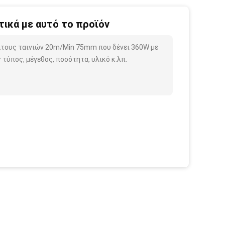
ικά με αυτό το προϊόν
άτους ταινιών 20m/Min 75mm που δένει 360W με
τύπος, μέγεθος, ποσότητα, υλικό κ.λπ.