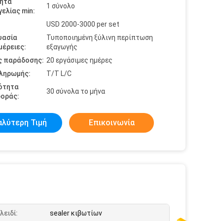
ητα
1 σύνολο
ελίας min:
USD 2000-3000 per set
υασία
Τυποποιημένη ξύλινη περίπτωση
έρειες:
εξαγωγής
ς παράδοσης:
20 εργάσιμες ημέρες
πληρωμής:
T/T L/C
ότητα
30 σύνολα το μήνα
οράς:
αλύτερη Τιμή
Επικοινωνία
λειδί:
sealer κιβωτίων