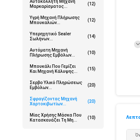
Αυτοκόλλητη Μηχανή
(12)
Μαρκαρίσματος...
Υγρή Μηχανή Πλήρωσης
(12)
Μπουκαλιών...
Υπερηχητικό Sealer
(14)
Σωλήνων...
Αυτόματη Μηχανή
(10)
Πλήρωσης Εμβόλων...
Μπουκάλι Που Γεμίζει
(15)
Και Μηχανή Κάλυψης...
Σερβο Υλικό Πληρώσεως
(20)
Εμβόλων...
Σφραγίζοντας Μηχανή
(20)
Χαρτοκιβωτίων...
Μίας Χρήσης Μάσκα Που
Λεπτο
(10)
Κατασκευάζει Τη Μη...
Ό