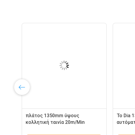
πλάτος 1350mm ύψους
Το Dia 
ν
κολλητική ταινία 20m/Min
αυτόματ
ταινιών 48mm μηχανών
να επεξ