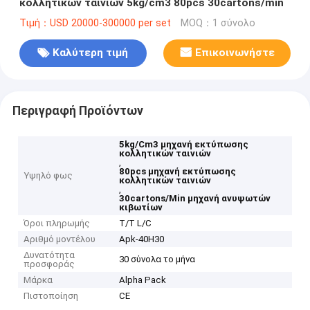
κολλητικών ταινιών 5kg/cm3 80pcs 30cartons/min
Τιμή：USD 20000-300000 per set
MOQ：1 σύνολο
Καλύτερη τιμή
Επικοινωνήστε
Περιγραφή Προϊόντων
5kg/Cm3 μηχανή εκτύπωσης
κολλητικών ταινιών
,
80pcs μηχανή εκτύπωσης
Υψηλό φως
κολλητικών ταινιών
,
30cartons/Min μηχανή ανυψωτών
κιβωτίων
Όροι πληρωμής
T/T L/C
Αριθμό μοντέλου
Apk-40H30
Δυνατότητα
30 σύνολα το μήνα
προσφοράς
Μάρκα
Alpha Pack
Πιστοποίηση
CE