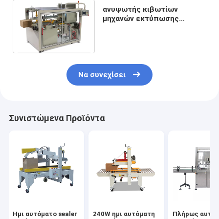
ανυψωτής κιβωτίων
μηχανών εκτύπωσης
κολλητικών ταινιών
5kg/cm3 80pcs
30cartons/min
Να συνεχίσει
Συνιστώμενα Προϊόντα
Ημι αυτόματο sealer
240W ημι αυτόματη
Πλήρως αυτό