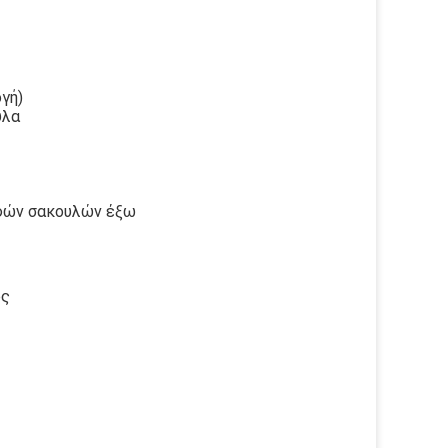
γή)
ύλα
οφών σακουλών έξω
ος