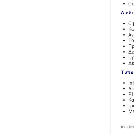
Οι
Διαδι
Ο 
Κω
Αν
Το
Πρ
Δε
Πρ
Δε
Τυπο
In
Λε
P.
Κα
Γρ
Με
ετικέτ