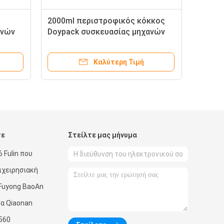
2000ml περιστροφικός κόκκος
ανών
Doypack συσκευασίας μηχανών
ς
πλήρωσης σακουλών Premade
φική
ανελκυστήρων Ζ
Καλύτερη Τιμή
τε
Στείλτε μας μήνυμα
 Fulin που
πιχειρησιακή
Fuyong BaoAn
α Qiaonan
560