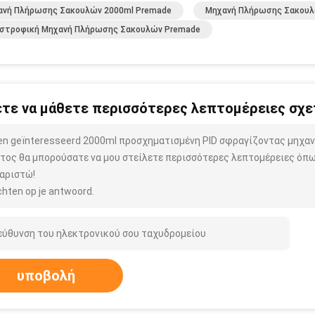
ανή Πλήρωσης Σακουλών 2000ml Premade
Μηχανή Πλήρωσης Σακουλ
ιστροφική Μηχανή Πλήρωσης Σακουλών Premade
τε να μάθετε περισσότερες λεπτομέρειες σχετ
ben geïnteresseerd 2000ml προσχηματισμένη PID σφραγίζοντας μη
τος θα μπορούσατε να μου στείλετε περισσότερες λεπτομέρειες όπως
αριστώ!
hten op je antwoord.
υποβολή