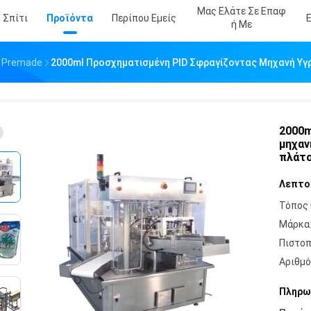
Μας Ελάτε Σε Επαφ
Σπίτι
Προϊόντα
Περίπου Εμείς
Ή Με
 Premade
2000ml Προσχηματισμένη PID Σφραγίζοντας Μηχανή Υ
2000m
μηχαν
πλάτ
Λεπτο
Τόπος 
Μάρκα
Πιστοπ
Αριθμό
Πληρω