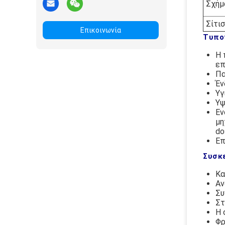
Σχήμ
Σίτι
Επικοινωνία
Τυπο
Η 
επ
Πα
Έν
Υγ
Υψ
Εν
μη
do
Επ
Συσκ
Κα
Αν
Συ
Στ
Η 
Φρ