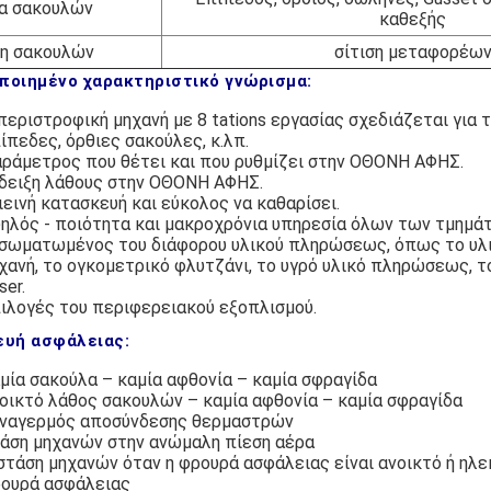
α σακουλών
καθεξής
ση σακουλών
σίτιση μεταφορέω
ποιημένο χαρακτηριστικό γνώρισμα:
περιστροφική μηχανή με 8 tations εργασίας σχεδιάζεται για 
ίπεδες, όρθιες σακούλες, κ.λπ.
ράμετρος που θέτει και που ρυθμίζει στην ΟΘΟΝΗ ΑΦΗΣ.
δειξη λάθους στην ΟΘΟΝΗ ΑΦΗΣ.
ιεινή κατασκευή και εύκολος να καθαρίσει.
ηλός - ποιότητα και μακροχρόνια υπηρεσία όλων των τμημά
σωματωμένος του διάφορου υλικού πληρώσεως, όπως το υλ
χανή, το ογκομετρικό φλυτζάνι, το υγρό υλικό πληρώσεως, 
ser.
ιλογές του περιφερειακού εξοπλισμού.
ευή ασφάλειας:
μία σακούλα – καμία αφθονία – καμία σφραγίδα
οικτό λάθος σακουλών – καμία αφθονία – καμία σφραγίδα
ναγερμός αποσύνδεσης θερμαστρών
άση μηχανών στην ανώμαλη πίεση αέρα
στάση μηχανών όταν η φρουρά ασφάλειας είναι ανοικτό ή ηλε
ουρά ασφάλειας