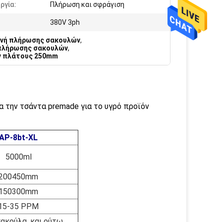
ργία:
Πλήρωση και σφράγιση
380V 3ph
ανή πλήρωσης σακουλών
,
 πλήρωσης σακουλών
,
ν πλάτους 250mm
α την τσάντα premade για το υγρό προϊόν
AP-8bt-XL
5000ml
200450mm
150300mm
15-35 PPM
σακούλα, και ούτω