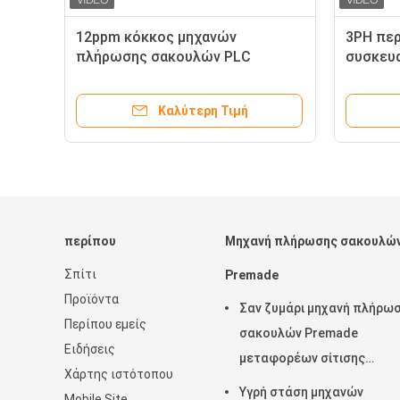
12ppm κόκκος μηχανών
3PH περ
πλήρωσης σακουλών PLC
συσκευα
Premade που συσκευάζει OPP
λάθους,
ών
μηχανή
Καλύτερη Τιμή
περίπου
Μηχανή πλήρωσης σακουλώ
Σπίτι
Premade
Προϊόντα
Σαν ζυμάρι μηχανή πλήρω
Περίπου εμείς
σακουλών Premade
Ειδήσεις
μεταφορέων σίτισης
Χάρτης ιστότοπου
προϊόντων περιστροφική
Υγρή στάση μηχανών
Mobile Site