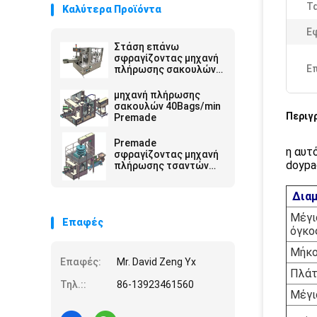
Τ
Καλύτερα Προϊόντα
Ε
Στάση επάνω
σφραγίζοντας μηχανή
Ε
πλήρωσης σακουλών
στην περιστροφική
μηχανή πλήρωσης
σακουλών 40Bags/min
Περιγ
Premade
Premade
η αυτ
σφραγίζοντας μηχανή
doypa
πλήρωσης τσαντών
περιστροφική
Διαμ
Μέγι
Επαφές
όγκο
Μήκο
Επαφές:
Mr. David Zeng Yx
Πλάτ
Τηλ.::
86-13923461560
Μέγι