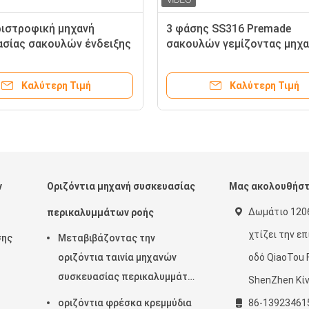
ιστροφική μηχανή
3 φάσης SS316 Premade
σίας σακουλών ένδειξης
σακουλών γεμίζοντας μηχ
 επίπεδη σφραγίζοντας
μεγάλη ταχύτητα σφράγιση
 Doypack σακουλών
20ppm σακουλών περιστρο
Καλύτερη Τιμή
Καλύτερη Τιμή
ν
Οριζόντια μηχανή συσκευασίας
Μας ακολουθήσ
Δωμάτιο 1206
περικαλυμμάτων ροής
χτίζει την ε
σης
Μεταβιβάζοντας την
οριζόντια ταινία μηχανών
οδό QiaoTou 
συσκευασίας περικαλυμμάτων
ShenZhen Κίν
ροής 220V στο κατώτατο
οριζόντια φρέσκα κρεμμύδια
86-13923461