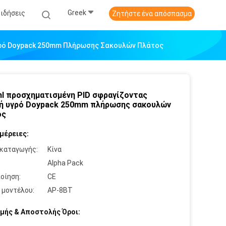
Greek
Ειδήσεις
Ζητήστε ένα απόσπασμα
γρό Doypack 250mm Πλήρωσης Σακουλών Πλάτος
l προσχηματισμένη PID σφραγίζοντας
ή υγρό Doypack 250mm πλήρωσης σακουλών
ος
μέρειες:
καταγωγής:
Κίνα
:
Alpha Pack
οίηση:
CE
 μοντέλου:
AP-8BT
μής & Αποστολής Όροι: