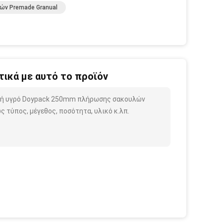
ών Premade Granual
ικά με αυτό το προϊόν
χανή υγρό Doypack 250mm πλήρωσης σακουλών
 τύπος, μέγεθος, ποσότητα, υλικό κ.λπ.