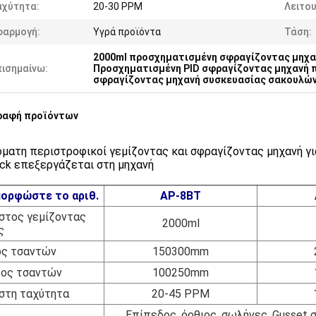
αχύτητα:
20-30 PPM
Λειτου
φαρμογή:
Υγρά προϊόντα
Τάση:
2000ml προσχηματισμένη σφραγίζοντας μηχ
πισημαίνω:
Προσχηματισμένη PID σφραγίζοντας μηχανή
σφραγίζοντας μηχανή συσκευασίας σακουλώ
ραφή προϊόντων
όματη περιστροφικοί γεμίζοντας και σφραγίζοντας μηχανή γι
ck επεξεργάζεται στη μηχανή
ορφώστε το αριθ.
AP-8BT
στος γεμίζοντας
2000ml
ς
ς τσαντών
150300mm
ος τσαντών
100250mm
στη ταχύτητα
20-45 PPM
Επίπεδος, όρθιος, σωλήνες, Gusset 