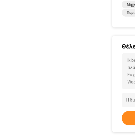
Μηχ
Περ
Θέλε
Ik 
πλά
Ευχ
Wac