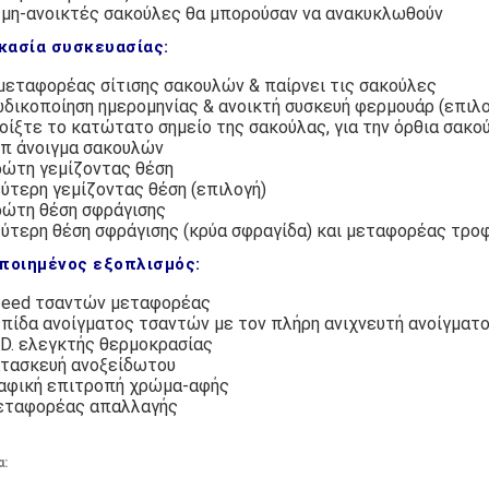
 μη-ανοικτές σακούλες θα μπορούσαν να ανακυκλωθούν
κασία συσκευασίας:
μεταφορέας σίτισης σακουλών & παίρνει τις σακούλες
δικοποίηση ημερομηνίας & ανοικτή συσκευή φερμουάρ (επιλο
οίξτε το κατώτατο σημείο της σακούλας, για την όρθια σακο
π άνοιγμα σακουλών
ώτη γεμίζοντας θέση
ύτερη γεμίζοντας θέση (επιλογή)
ώτη θέση σφράγισης
ύτερη θέση σφράγισης (κρύα σφραγίδα) και μεταφορέας τρ
ποιημένος εξοπλισμός:
feed τσαντών μεταφορέας
πίδα ανοίγματος τσαντών με τον πλήρη ανιχνευτή ανοίγματ
I.D. ελεγκτής θερμοκρασίας
τασκευή ανοξείδωτου
αφική επιτροπή χρώμα-αφής
ταφορέας απαλλαγής
α: