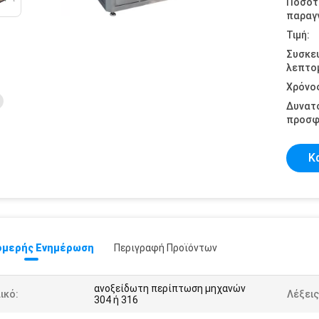
Ποσότ
παραγγ
Τιμή:
Συσκε
λεπτομ
Χρόνο
Δυνατ
προσφ
Κ
μερής Ενημέρωση
Περιγραφή Προϊόντων
ανοξείδωτη περίπτωση μηχανών
ικό:
Λέξεις
304 ή 316