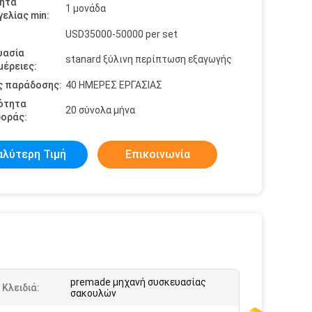
ητα
1 μονάδα
ελίας min:
USD35000-50000 per set
υασία
stanard ξύλινη περίπτωση εξαγωγής
έρειες:
ς παράδοσης:
40 ΗΜΕΡΕΣ ΕΡΓΑΣΙΑΣ
ότητα
20 σύνολα μήνα
οράς:
αλύτερη Τιμή
Επικοινωνία
premade μηχανή συσκευασίας
 Κλειδιά:
σακουλών