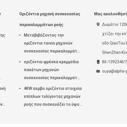
ν
Οριζόντια μηχανή συσκευασίας
Μας ακολουθήσ
Δωμάτιο 1206
περικαλυμμάτων ροής
χτίζει την ε
σης
Μεταβιβάζοντας την
οριζόντια ταινία μηχανών
οδό QiaoTou 
συσκευασίας περικαλυμμάτων
ShenZhen Κίν
ροής 220V στο κατώτατο
οριζόντια φρέσκα κρεμμύδια
86-13923461
σημείο 450mm πλάτος ταινιών
πακέτων μηχανών
ouya@alpha-
συσκευασίας περικαλυμμάτων
ροής 150pcs/Min KOP
ανή
4KW σερβο οριζόντιο στοιχείο
επίπλων τυλίγοντας μηχανών
ών
ροής που συσκευάζει το ύψος
65mm