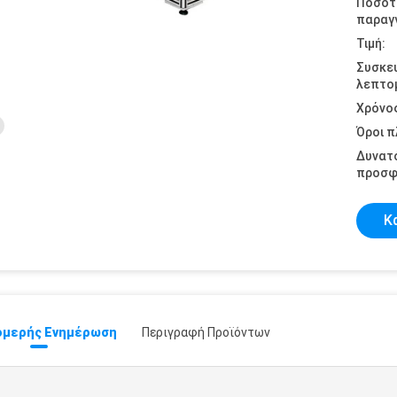
Ποσότ
παραγγ
Τιμή:
Συσκε
λεπτομ
Χρόνο
Όροι 
Δυνατ
προσφ
Κ
μερής Ενημέρωση
Περιγραφή Προϊόντων