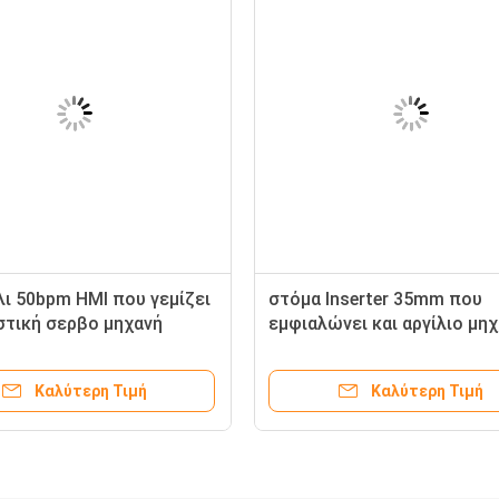
ι 50bpm HMI που γεμίζει
στόμα Inserter 35mm που
στική σερβο μηχανή
εμφιαλώνει και αργίλιο μη
μπουκαλιών μηχανών
κάλυψης 12mm τον Τύπο
ς
κεφαληφόρων κοχλιών
Καλύτερη Τιμή
Καλύτερη Τιμή