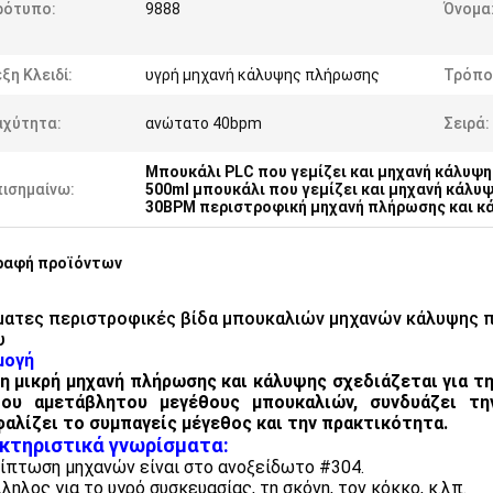
ρότυπο:
9888
Όνομα
ξη Κλειδί:
υγρή μηχανή κάλυψης πλήρωσης
Τρόπο
αχύτητα:
ανώτατο 40bpm
Σειρά:
Μπουκάλι PLC που γεμίζει και μηχανή κάλυψη
πισημαίνω:
500ml μπουκάλι που γεμίζει και μηχανή κάλυ
30BPM περιστροφική μηχανή πλήρωσης και κ
ραφή προϊόντων
ατες περιστροφικές βίδα μπουκαλιών μηχανών κάλυψης π
υ
μογή
η μικρή μηχανή πλήρωσης και κάλυψης σχεδιάζεται για τ
του αμετάβλητου μεγέθους μπουκαλιών, συνδυάζει τ
αλίζει το συμπαγείς μέγεθος και την πρακτικότητα.
κτηριστικά γνωρίσματα:
ίπτωση μηχανών είναι στο ανοξείδωτο #304.
ληλος για το υγρό συσκευασίας, τη σκόνη, τον κόκκο, κ.λπ.