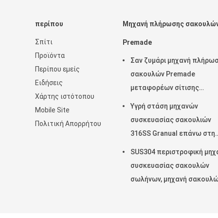
περίπου
Μηχανή πλήρωσης σακουλώ
Σπίτι
Premade
Προϊόντα
Σαν ζυμάρι μηχανή πλήρω
Περίπου εμείς
σακουλών Premade
Ειδήσεις
μεταφορέων σίτισης
Χάρτης ιστότοπου
προϊόντων περιστροφική
Υγρή στάση μηχανών
Mobile Site
σφράγιση 45ppm
συσκευασίας σακουλιών
Πολιτική Απορρήτου
316SS Granual επάνω στη
σακούλα 380V
SUS304 περιστροφική μηχ
συσκευασίας σακουλών
σωλήνων, μηχανή σακουλ
Premade μήκους 150mm