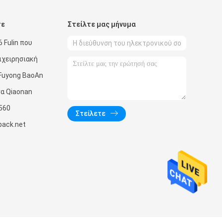
τε
Στείλτε μας μήνυμα
 Fulin που
πιχειρησιακή
Fuyong BaoAn
α Qiaonan
560
Στείλετε
pack.net