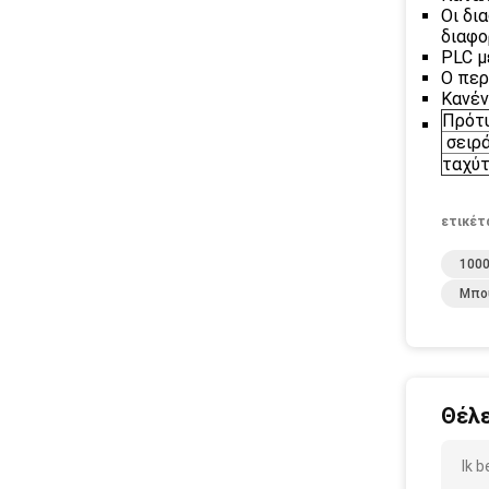
Οι δι
διαφο
PLC μ
Ο περ
Κανέν
Πρότ
σειρ
ταχύ
ετικέτ
100
Μπου
Θέλε
Ik 