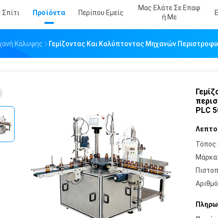
Μας Ελάτε Σε Επαφ
Σπίτι
Προϊόντα
Περίπου Εμείς
Ή Με
ηχανή Κάλυψης
Γεμίζοντας Και Καλύπτοντας Μηχανών Περιστροφ
Γεμίζ
περισ
PLC 
Λεπτο
Τόπος 
Μάρκα
Πιστοπ
Αριθμό
Πληρω