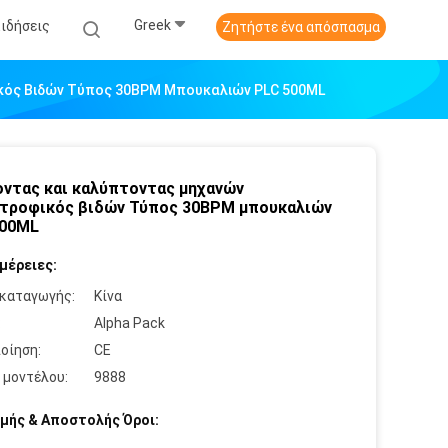
Greek
Ειδήσεις
Ζητήστε ένα απόσπασμα
ικός Βιδών Τύπος 30BPM Μπουκαλιών PLC 500ML
οντας και καλύπτοντας μηχανών
τροφικός βιδών Τύπος 30BPM μπουκαλιών
500ML
μέρειες:
καταγωγής:
Κίνα
:
Alpha Pack
οίηση:
CE
 μοντέλου:
9888
μής & Αποστολής Όροι: