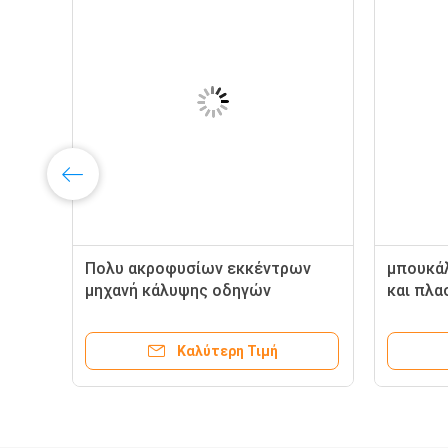
Πολυ ακροφυσίων εκκέντρων
μπουκάλ
μηχανή κάλυψης οδηγών
και πλα
περιστροφική, πλαστική μηχανή
1000W 
κάλυψης 15BPM
κάλυψη
Καλύτερη Τιμή