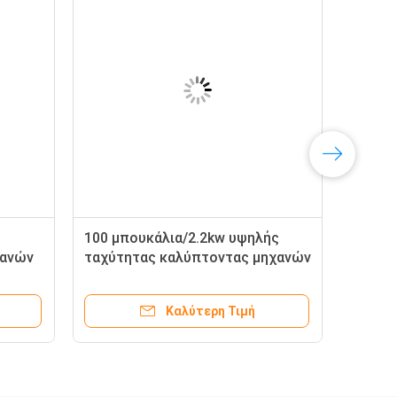
100 μπουκάλια/2.2kw υψηλής
χανών
ταχύτητας καλύπτοντας μηχανών
πλαστικού λ. Τύπου βιδών
100bpm
Καλύτερη Τιμή