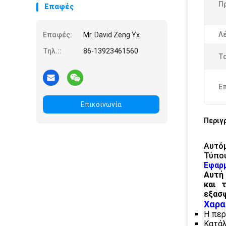
Π
Επαφές
Λέ
Επαφές:
Mr. David Zeng Yx
Τηλ.::
86-13923461560
Τ
Ε
Επικοινωνία
Περιγ
Αυτόμ
Τύπο
Εφαρ
Αυτή 
και 
εξασφ
Χαρα
Η περ
Κατάλ