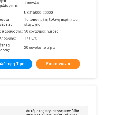
ητα
1 σύνολο
ελίας min:
USD15000-20000
υασία
Τυποποιημένη ξύλινη περίπτωση
έρειες:
εξαγωγής
ς παράδοσης:
50 εργάσιμες ημέρες
πληρωμής:
T/T L/C
ότητα
20 σύνολα το μήνα
οράς:
αλύτερη Τιμή
Επικοινωνία
Αυτόματες περιστροφικές βίδα