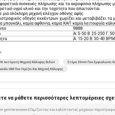
αφορετικά συσκευές πλήρωσης και τα ακροφύσια πλήρωσης 
ρετικό υγρό υλικό και την ταχύτητα που απαιτούνται.
ε μια ολόκληρη μηχανή ελέγχου οθόνης αφής.
ιστροφικός οδηγός εκκέντρων χωρίζει και μεταβιβάζει τα 
α μπουκάλι, καμία αφθονία, καμία ΚΑΠ καμία λειτουργία κάλυ
υπο
9888
ά
Α: 5-50 Β: 25-250 Γ: 5
τητα
Α: 15-20 Β: 30-40 BPM
α:
0W Αυτόματη Μηχανή Κάλυψης Βιδών
Στόμα 35mm Που Εμφιαλώνει Κ
κάλι HMI Που Γεμίζει Και Μηχανή Κάλυψης
τε να μάθετε περισσότερες λεπτομέρειες σχετ
ben geïnteresseerd Γεμίζοντας και καλύπτοντας μηχανών περιστρο