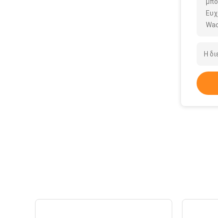
μπο
Ευχ
Wac