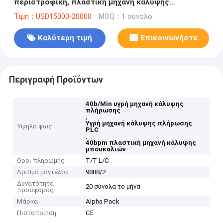
περιστροφική, πλαστική μηχανή κάλυψης
μπουκαλιών 40bpm
Τιμή：USD15000-20000
MOQ：1 σύνολο
Καλύτερη τιμή
Επικοινωνήστε
Περιγραφή Προϊόντων
40b/Min υγρή μηχανή κάλυψης
πλήρωσης
,
Υγρή μηχανή κάλυψης πλήρωσης
Υψηλό φως
PLC
,
40bpm πλαστική μηχανή κάλυψης
μπουκαλιών
Όροι πληρωμής
T/T L/C
Αριθμό μοντέλου
9888/2
Δυνατότητα
20 σύνολα το μήνα
προσφοράς
Μάρκα
Alpha Pack
Πιστοποίηση
CE