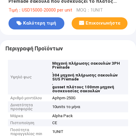
Premade σακούλα που συσκευάζει το πλάτος
100mm
Τιμή：USD15000-20000 per unit
MOQ：1UNIT
Καλύτερη τιμή
Επικοινωνήστε
Περιγραφή Προϊόντων
Μηχανή πλήρωσης σακουλών 3PH
Premade
,
304 μηχανή πλήρωσης σακουλών
Υψηλό φως
SUS Premade
,
gusset πλάτους 100mm μηχανή
συσκευασίας σακουλών
Αριθμό μοντέλου
Aphpm-250G
Δυνατότητα
10units το μήνα
προσφοράς
Μάρκα
Alpha Pack
Πιστοποίηση
CE
Ποσότητα
1UNIT
παραγγελίας min