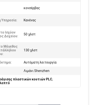
κονσέρβας
 Υπηρεσία:
Κανένας
το Ισχύον
50 χλστ
ος Δοχείου:
το Μέγεθος
ατάλληλου
130 χλστ
υ:
έκτημα:
Αυτόματη λειτουργία
Λιμάνι Shenzhen
άγισης πλαστικών κουτιών PLC
,
/λεπτό