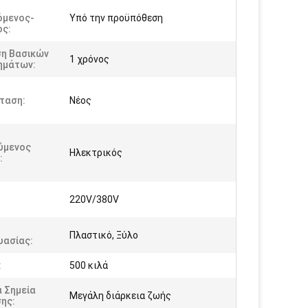
όμενος-
Υπό την προϋπόθεση
ος:
ση Βασικών
1 χρόνος
ημάτων:
ταση:
Νέος
ύμενος
Ηλεκτρικός
:
220V/380V
Πλαστικό, Ξύλο
υασίας:
:
500 κιλά
 Σημεία
Μεγάλη διάρκεια ζωής
ης: