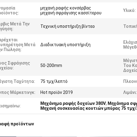
νομασία
μηχανή ραφής κονσέρβας
Υλικό:
ροϊόντος:
μηχανή σφράγισης κασσίτερου
ρβις Μετά Την
Τεχνική υποστήριξη βίντεο
Τοπική
γύηση:
αρέχεται
Ελάχισ
ξυπηρέτηση Μετά
Διαδικτυακή υποστήριξη
Μέγεθ
ην Πώληση:
Μέγισ
ψος Σφράγισης
50-200mm
Του Κ
χείου:
Δοχείο
έγιστη Ταχύτητα:
75 τμχ/λεπτό
Πλεον
ύπος Μάρκετινγκ:
Hot προϊόν 2019
Λιμάνι:
Μηχάνημα ραφής δοχείων 380V
,
Μηχάνημα σφρ
πισημαίνω:
Μηχανή συσκευασίας κουτιών μπύρας 75 τμχ
ραφή προϊόντων