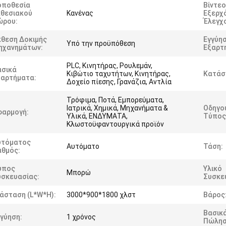
οποθεσία
Βίντεο
κθεσιακού
Κανένας
Εξερχ
ώρου:
Έλεγχ
κθεση Δοκιμής
Εγγύη
Υπό την προϋπόθεση
ηχανημάτων:
Εξαρτ
PLC, Κινητήρας, Ρουλεμάν,
ασικά
Κιβώτιο ταχυτήτων, Κινητήρας,
Κατάσ
ξαρτήματα:
Δοχείο πίεσης, Γρανάζια, Αντλία
Τρόφιμα, Ποτά, Εμπορεύματα,
Ιατρικά, Χημικά, Μηχανήματα &
Οδηγο
φαρμογή:
Υλικά, ΕΝΔΥΜΑΤΑ,
Τύπος
Κλωστοϋφαντουργικά προϊόν
υτόματος
Αυτόματο
Τάση:
αθμός:
ύπος
Υλικό
Μπορώ
υσκευασίας:
Συσκε
άσταση (l*w*h):
3000*900*1800 χλστ
Βάρος
Βασικά
γύηση:
1 χρόνος
Πώλησ