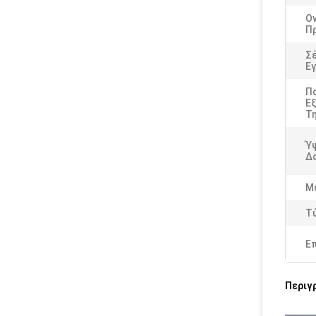
Ο
Π
Σέ
Εγ
Π
Ε
Τ
Ύ
Δο
Μ
Τ
Ε
Περιγ