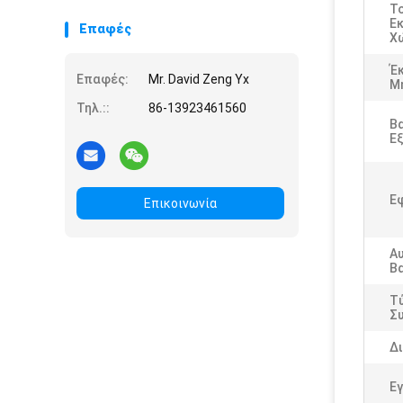
Τ
Ε
Επαφές
Χ
Έ
Επαφές:
Mr. David Zeng Yx
Μ
Τηλ.::
86-13923461560
Β
Ε
Ε
Επικοινωνία
Α
Β
Τ
Σ
Δι
Εγ