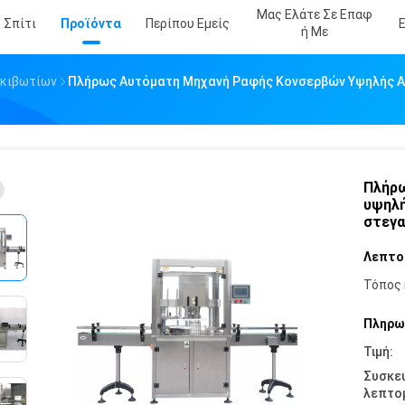
Μας Ελάτε Σε Επαφ
Σπίτι
Προϊόντα
Περίπου Εμείς
Ή Με
οκιβωτίων
Πλήρως Αυτόματη Μηχανή Ραφής Κονσερβών Υψηλής Α
Πλήρω
υψηλή
στεγα
Λεπτο
Τόπος 
Πληρω
Τιμή:
Συσκε
λεπτομ